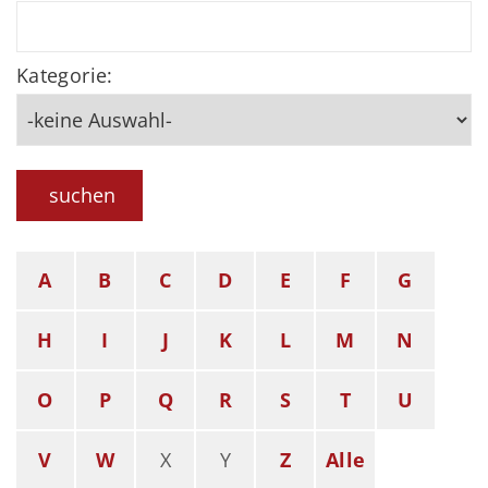
Kategorie:
suchen
A
B
C
D
E
F
G
H
I
J
K
L
M
N
O
P
Q
R
S
T
U
V
W
X
Y
Z
Alle