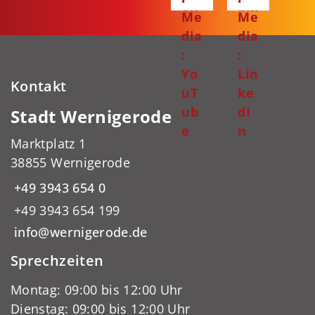
ok
am
Me
Me
dia
dia
:
:
Yo
Lin
Kontakt
uT
ke
ub
dI
Stadt Wernigerode
e
n
Marktplatz 1
38855 Wernigerode
+49 3943 654 0
+49 3943 654 199
info@wernigerode.de
Sprechzeiten
Montag: 09:00 bis 12:00 Uhr
Dienstag: 09:00 bis 12:00 Uhr