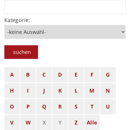
Kategorie:
suchen
A
B
C
D
E
F
G
H
I
J
K
L
M
N
O
P
Q
R
S
T
U
V
W
X
Y
Z
Alle