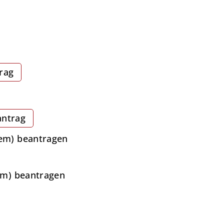
rag
antrag
tem) beantragen
em) beantragen