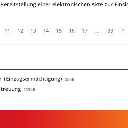
ereitstellung einer elektronischen Akte zur Einsi
11
12
13
14
15
16
17
...
33
in (Einzugsermächtigung)
35 kB
etreuung
265 kB