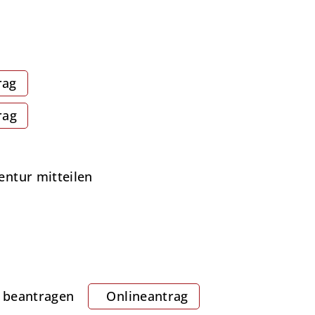
rag
rag
entur mitteilen
e beantragen
Onlineantrag