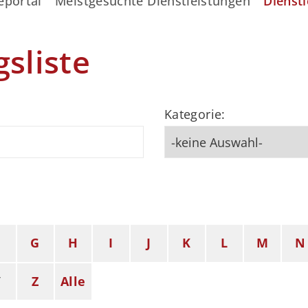
eportal
Meistgesuchte Dienstleistungen
Dienstl
gsliste
Kategorie:
F
G
H
I
J
K
L
M
N
Y
Z
Alle