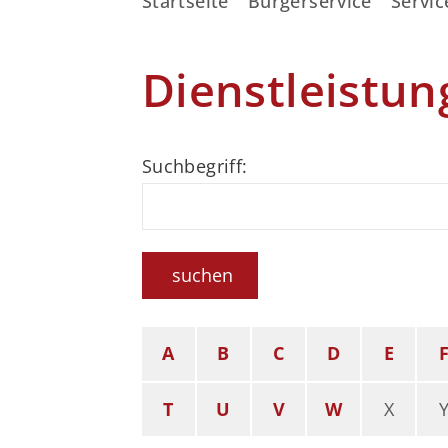
Startseite
Bürgerservice
Servic
Dienstleistun
Suchbegriff:
suchen
A
B
C
D
E
T
U
V
W
X