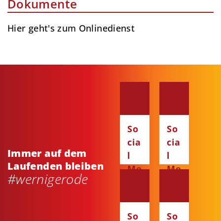
Dokumente
Hier geht's zum Onlinedienst
So
So
cia
cia
Immer auf dem
l
l
Laufenden bleiben
Me
Me
#wernigerode
dia
dia
:
:
Fa
Ins
So
So