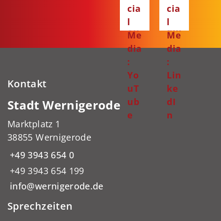
ce
ta
cia
cia
bo
gr
l
l
ok
am
Me
Me
dia
dia
:
:
Yo
Lin
Kontakt
uT
ke
ub
dI
Stadt Wernigerode
e
n
Marktplatz 1
38855 Wernigerode
+49 3943 654 0
+49 3943 654 199
info@wernigerode.de
Sprechzeiten