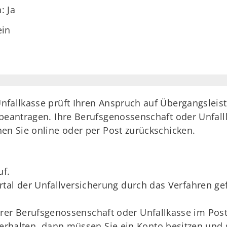
: Ja
ein
Unfallkasse prüft Ihren Anspruch auf Übergangslei
 beantragen. Ihre Berufsgenossenschaft oder Unfal
en Sie online oder per Post zurückschicken.
uf.
tal der Unfallversicherung durch das Verfahren ge
hrer Berufsgenossenschaft oder Unfallkasse im Pos
halten, dann müssen Sie ein Konto besitzen und si