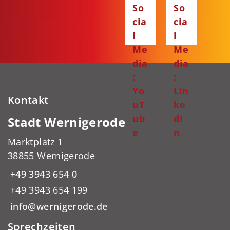
So
So
ce
ta
cia
cia
bo
gr
l
l
ok
am
Me
Me
dia
dia
:
:
Yo
Lin
Kontakt
uT
ke
ub
dI
Stadt Wernigerode
e
n
Marktplatz 1
38855 Wernigerode
+49 3943 654 0
+49 3943 654 199
info@wernigerode.de
Sprechzeiten