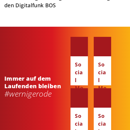
den Digitalfunk BOS
So
So
cia
cia
Immer auf dem
l
l
Laufenden bleiben
Me
Me
#wernigerode
dia
dia
:
:
Fa
Ins
So
So
ce
ta
cia
cia
bo
gr