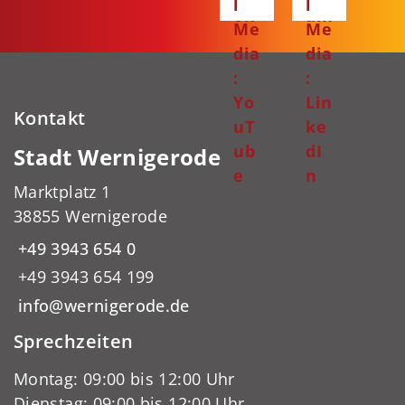
l
l
ok
am
Me
Me
dia
dia
:
:
Yo
Lin
Kontakt
uT
ke
ub
dI
Stadt Wernigerode
e
n
Marktplatz 1
38855 Wernigerode
+49 3943 654 0
+49 3943 654 199
info@wernigerode.de
Sprechzeiten
Montag: 09:00 bis 12:00 Uhr
Dienstag: 09:00 bis 12:00 Uhr