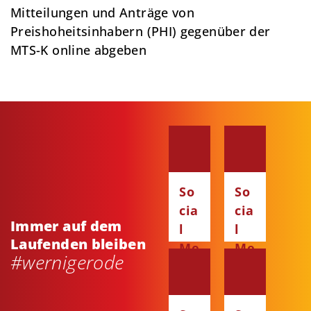
Mitteilungen und Anträge von
Preishoheitsinhabern (PHI) gegenüber der
MTS-K online abgeben
So
So
cia
cia
Immer auf dem
l
l
Laufenden bleiben
Me
Me
#wernigerode
dia
dia
:
:
Fa
Ins