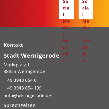
So
So
ce
ta
cia
cia
bo
gr
l
l
ok
am
Me
Me
dia
dia
:
:
Yo
Lin
Kontakt
uT
ke
ub
dI
Stadt Wernigerode
e
n
Marktplatz 1
38855 Wernigerode
+49 3943 654 0
+49 3943 654 199
info@wernigerode.de
Sprechzeiten