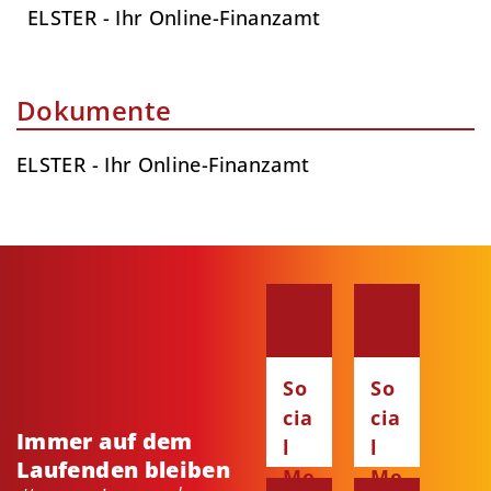
ELSTER - Ihr Online-Finanzamt
Dokumente
ELSTER - Ihr Online-Finanzamt
So
So
cia
cia
Immer auf dem
l
l
Laufenden bleiben
Me
Me