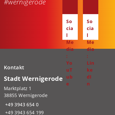
#wernigerode
dia
dia
:
:
Fa
Ins
So
So
ce
ta
cia
cia
bo
gr
l
l
ok
am
Me
Me
dia
dia
:
:
Yo
Lin
Kontakt
uT
ke
ub
dI
Stadt Wernigerode
e
n
Marktplatz 1
38855 Wernigerode
+49 3943 654 0
+49 3943 654 199