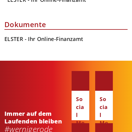
Dokumente
ELSTER - Ihr Online-Finanzamt
So
So
cia
cia
Immer auf dem
l
l
Laufenden bleiben
Me
Me
#wernigerode
dia
dia