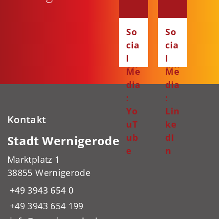
:
:
Fa
Ins
So
So
ce
ta
cia
cia
bo
gr
l
l
ok
am
Me
Me
dia
dia
:
:
Yo
Lin
Kontakt
uT
ke
ub
dI
Stadt Wernigerode
e
n
Marktplatz 1
38855 Wernigerode
+49 3943 654 0
+49 3943 654 199