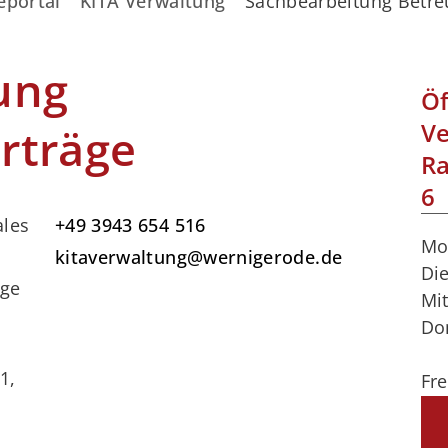
eportal
KITA Verwaltung
Sachbearbeitung Betre
ung
Öf
Ve
rträge
Ra
6
ales
+49 3943 654 516
Mo
kitaverwaltung@wernigerode.de
Di
äge
Mi
Do
1,
Fre