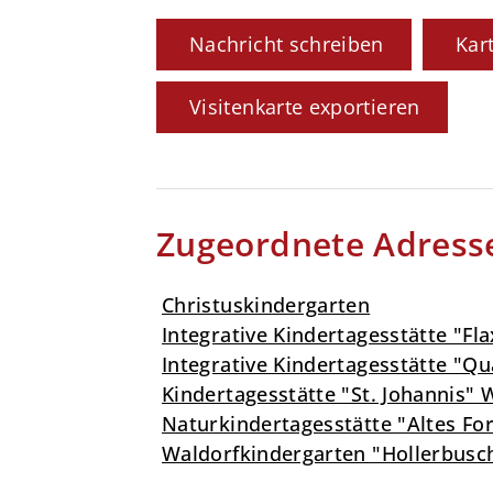
Nachricht schreiben
Kar
Visitenkarte exportieren
Zugeordnete Adress
Christuskindergarten
Integrative Kindertagesstätte "Fl
Integrative Kindertagesstätte "Qu
Kindertagesstätte "St. Johannis"
Naturkindertagesstätte "Altes Fo
Waldorfkindergarten "Hollerbusc