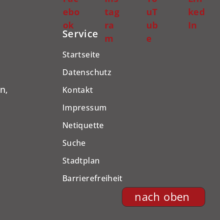
ebo
tag
uT
ked
ok
ra
ub
In
Service
m
e
Startseite
Datenschutz
n,
Kontakt
Impressum
Netiquette
Suche
Stadtplan
Barrierefreiheit
nach oben