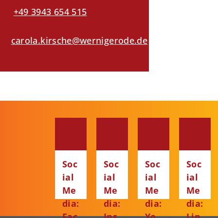
+49 3943 654 515
carola.kirsche@wernigerode.de
Soc
Soc
Soc
Soc
ial
ial
ial
ial
Me
Me
Me
Me
dia:
dia:
dia:
dia:
Fac
Ins
Yo
Lin