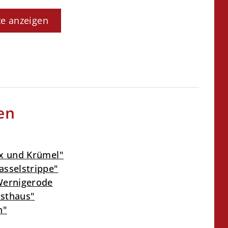
te anzeigen
en
ax und Krümel"
asselstrippe"
 Wernigerode
rsthaus"
h"