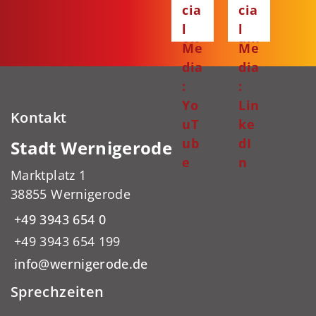
cia
cia
bo
gr
l
l
ok
am
Me
Me
dia
dia
:
:
Yo
Lin
Kontakt
uT
ke
ub
dI
Stadt Wernigerode
e
n
Marktplatz 1
38855 Wernigerode
+49 3943 654 0
+49 3943 654 199
info@wernigerode.de
Sprechzeiten