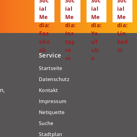
Soc
Soc
Soc
Soc
ial
ial
ial
ial
Me
Me
Me
Me
dia:
dia:
dia:
dia:
Fac
Ins
Yo
Lin
ebo
tag
uT
ked
ok
ra
ub
In
Service
m
e
Startseite
Datenschutz
n,
Kontakt
Impressum
Netiquette
Suche
Stadtplan