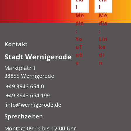
bo
gr
l
l
ok
am
Me
Me
dia
dia
:
:
Yo
Lin
Kontakt
uT
ke
ub
dI
Stadt Wernigerode
e
n
Marktplatz 1
38855 Wernigerode
+49 3943 654 0
+49 3943 654 199
info@wernigerode.de
Sprechzeiten
Montag: 09:00 bis 12:00 Uhr