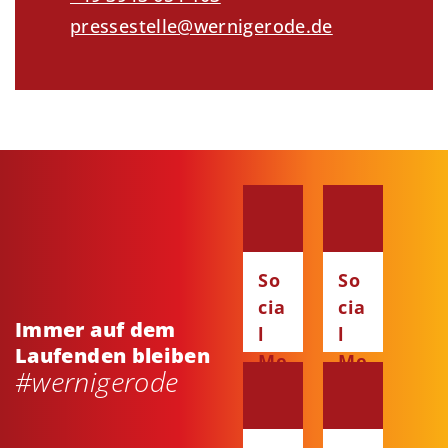
pressestelle@wernigerode.de
So
So
cia
cia
Immer auf dem
l
l
Laufenden bleiben
Me
Me
#wernigerode
dia
dia
:
:
Fa
Ins