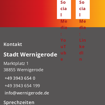
So
So
ce
ta
cia
cia
bo
gr
l
l
ok
am
Me
Me
dia
dia
:
:
Yo
Lin
Kontakt
uT
ke
ub
dI
Stadt Wernigerode
e
n
Marktplatz 1
38855 Wernigerode
+49 3943 654 0
+49 3943 654 199
info@wernigerode.de
Sprechzeiten