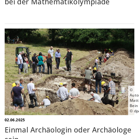
bei der Mathematikolympiade
©
Auto
Matt
Bein
© dp
02.06.2025
Einmal Archäologin oder Archäologe