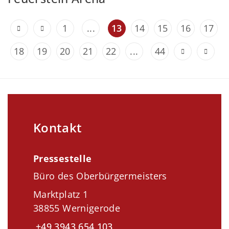
1
...
13
14
15
16
17
18
19
20
21
22
...
44
Kontakt
Pressestelle
Büro des Oberbürgermeisters
Marktplatz 1
38855 Wernigerode
+49 3943 654 103