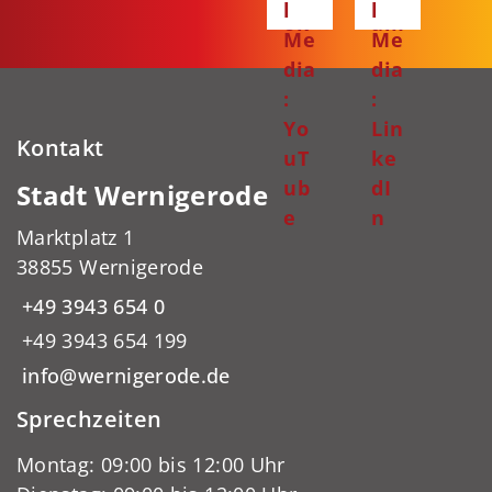
l
l
ok
am
Me
Me
dia
dia
:
:
Yo
Lin
Kontakt
uT
ke
ub
dI
Stadt Wernigerode
e
n
Marktplatz 1
38855 Wernigerode
+49 3943 654 0
+49 3943 654 199
info@wernigerode.de
Sprechzeiten
Montag: 09:00 bis 12:00 Uhr