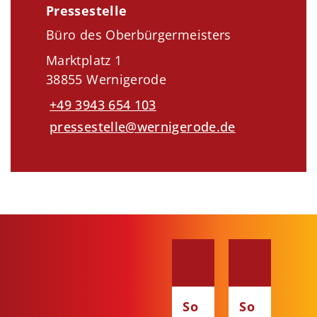
Pressestelle
Büro des Oberbürgermeisters
Marktplatz 1
38855 Wernigerode
+49 3943 654 103
pressestelle@wernigerode.de
So
So