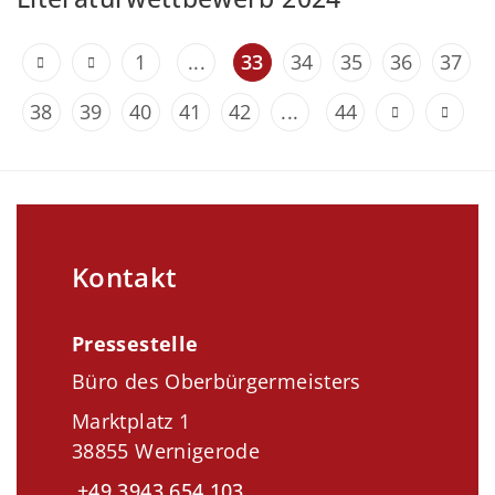
1
...
33
34
35
36
37
38
39
40
41
42
...
44
Kontakt
Pressestelle
Büro des Oberbürgermeisters
Marktplatz 1
38855 Wernigerode
+49 3943 654 103