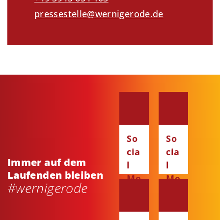
pressestelle@wernigerode.de
So
So
cia
cia
Immer auf dem
l
l
Laufenden bleiben
Me
Me
#wernigerode
dia
dia
:
:
Fa
Ins