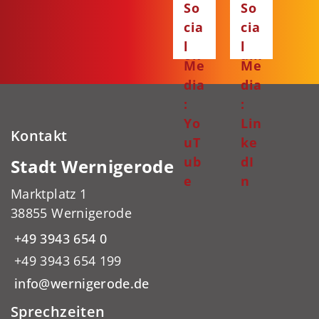
So
So
ce
ta
cia
cia
bo
gr
l
l
ok
am
Me
Me
dia
dia
:
:
Yo
Lin
Kontakt
uT
ke
ub
dI
Stadt Wernigerode
e
n
Marktplatz 1
38855 Wernigerode
+49 3943 654 0
+49 3943 654 199
info@wernigerode.de
Sprechzeiten